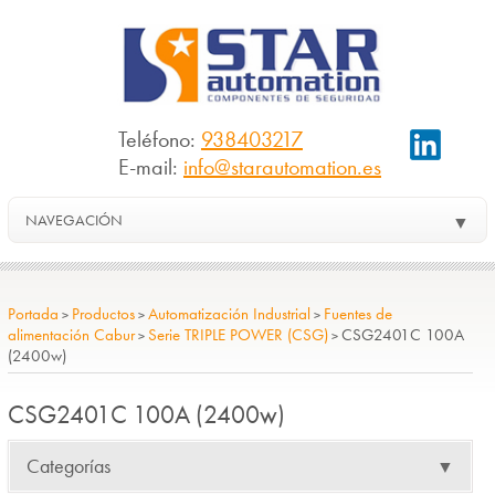
Teléfono:
938403217
E-mail:
info@starautomation.es
NAVEGACIÓN
▼
Portada
Productos
Automatización Industrial
Fuentes de
>
>
>
alimentación Cabur
Serie TRIPLE POWER (CSG)
CSG2401C 100A
>
>
(2400w)
CSG2401C 100A (2400w)
Categorías
▼