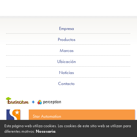
Empresa
Productos
Marcas
Ubicación
Noticias
Contacto
Star Automation
C/ Can Ribes, 6 - Pol. Ind. Congost E-08520 Les
Esta página web utiliza cookies. Las cookies de este sitio web se utilizan para
Franqueses del Vallès (Barcelona-España)
diferentes motivos:
Necesaria
.