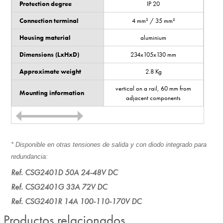
Protection degree
IP 20
Connection terminal
4 mm² / 35 mm²
Housing material
aluminium
Dimensions (LxHxD)
234x105x130 mm
Approximate weight
2.8 Kg
vertical on a rail, 60 mm from
Mounting information
adjacent components
* Disponible en otras tensiones de salida y con diodo integrado para
redundancia:
Ref. CSG2401D 50A 24-48V DC
Ref. CSG2401G 33A 72V DC
Ref. CSG2401R 14A 100-110-170V DC
Productos relacionados