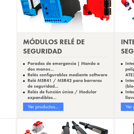
MÓDULOS RELÉ DE
INT
SEGURIDAD
SEG
Paradas de emergencia | Mando a
Inte
dos manos...
peli
Relés configurables mediante software
ATE
Relé MSR41 / MSR42 para barreras
Inte
de seguridad...
(blo
Relés de función única / Modular
Inte
expandibles...
llav
Ver productos...
Ver 