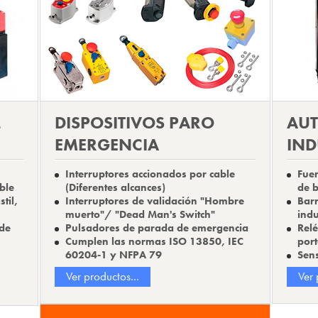
L
DISPOSITIVOS PARO
AU
EMERGENCIA
IND
Interruptores accionados por cable
Fuen
ble
(Diferentes alcances)
de b
til,
Interruptores de validación "Hombre
Barr
muerto"/ "Dead Man's Switch"
indu
 de
Pulsadores de parada de emergencia
Rel
Cumplen las normas ISO 13850, IEC
port
60204-1 y NFPA 79
Sens
Ver productos...
Ver 