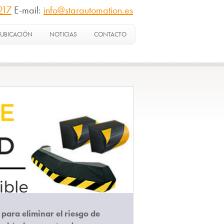
217
E-mail:
info@starautomation.es
UBICACIÓN
NOTICIAS
CONTACTO
para eliminar el riesgo de