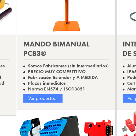
MANDO BIMANUAL
INT
PCB3®
DE 
les
Somos Fabricantes (sin intermediarios)
Alum
PRECIO MUY COMPETITIVO
IP6
d
Fabricación Estándar y A MEDIDA
Peda
ad
Plazos inmediatos
Cert
Norma EN574 / ISO13851
Marc
Ver producto...
Ver 