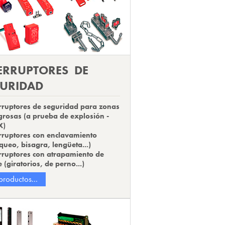
ERRUPTORES DE
URIDAD
rruptores de seguridad para zonas
grosas (
a prueba de explosión -
X)
rruptores con enclavamiento
queo, bisagra, lengüeta...)
rruptores con atrapamiento de
e (giratorios, de perno...)
productos...