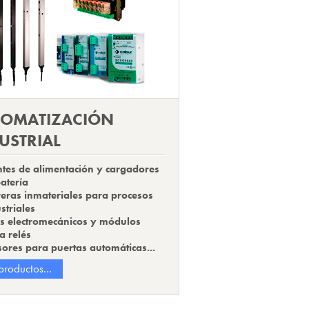
TOMATIZACIÓN
USTRIAL
tes de alimentación y cargadores
atería
eras inmateriales para procesos
striales
és electromecánicos y módulos
a relés
ores para puertas automáticas...
productos...