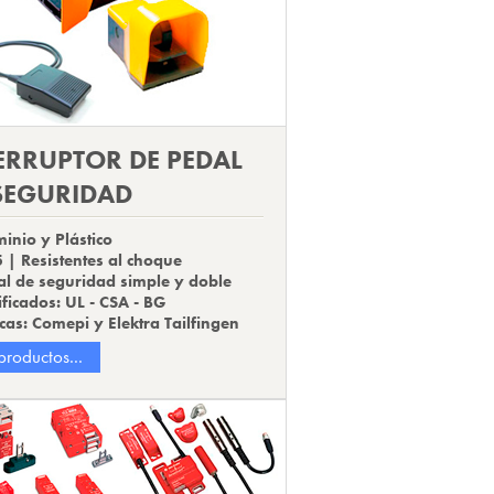
ERRUPTOR DE PEDAL
SEGURIDAD
inio y Plástico
5 |
Resistentes al choque
l de seguridad simple y doble
ificados: UL - CSA - BG
as: Comepi y Elektra Tailfingen
productos...