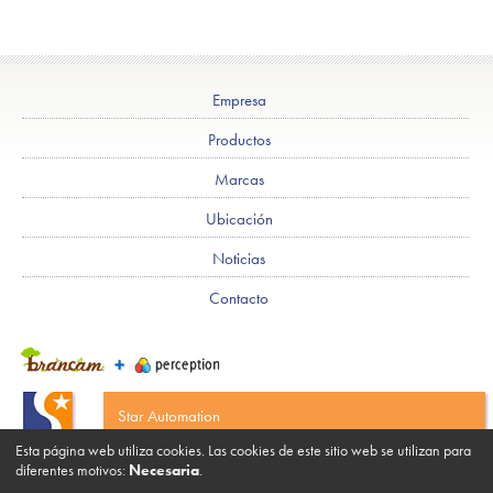
Empresa
Productos
Marcas
Ubicación
Noticias
Contacto
Star Automation
C/ Can Ribes, 6 - Pol. Ind. Congost E-08520 Les
Esta página web utiliza cookies. Las cookies de este sitio web se utilizan para
Franqueses del Vallès (Barcelona-España)
diferentes motivos:
Necesaria
.