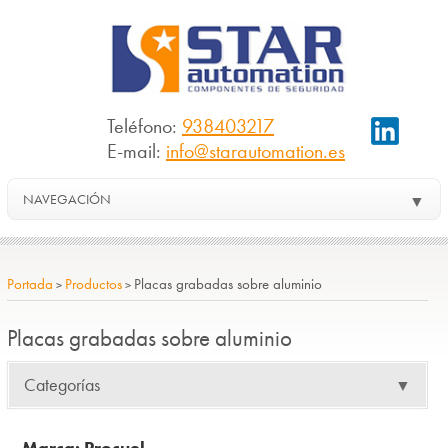
Teléfono:
938403217
E-mail:
info@starautomation.es
NAVEGACIÓN
▼
Portada
Productos
Placas grabadas sobre aluminio
>
>
Placas grabadas sobre aluminio
Categorías
▼
Marca: Procuel