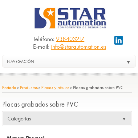
Teléfono:
938403217
E-mail:
info@starautomation.es
NAVEGACIÓN
▼
Portada
Productos
Placas y rótulos
Placas grabadas sobre PVC
>
>
>
Placas grabadas sobre PVC
Categorías
▼
Marca: Procuel