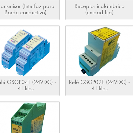
ransmisor (Interfaz para
Receptor inalámbrico
Borde conductivo)
(unidad fija)
elé GSGP04T (24VDC) -
Relé GSGP02E (24VDC) -
4 Hilos
4 Hilos