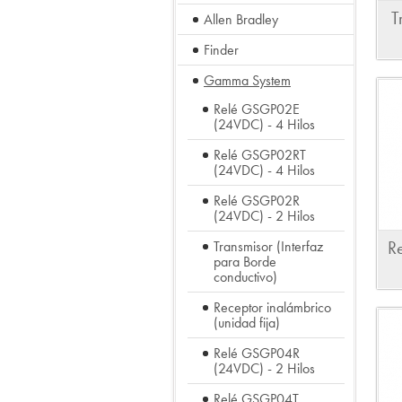
T
Allen Bradley
Finder
Gamma System
Relé GSGP02E
(24VDC) - 4 Hilos
Relé GSGP02RT
(24VDC) - 4 Hilos
Relé GSGP02R
(24VDC) - 2 Hilos
Transmisor (Interfaz
R
para Borde
conductivo)
Receptor inalámbrico
(unidad fija)
Relé GSGP04R
(24VDC) - 2 Hilos
Relé GSGP04T