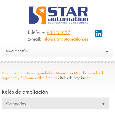
Teléfono:
938403217
E-mail:
info@starautomation.es
NAVEGACIÓN
▼
Portada
Productos
Seguridad en Máquinas
Módulos de relés de
>
>
>
seguridad y Software
Allen Bradley
Relés de ampliación
>
>
Relés de ampliación
Categorías
▼