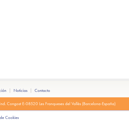
ción
Noticias
Contacto
 Ind. Congost E-08520 Les Franqueses del Vallès (Barcelona-España)
a de Cookies