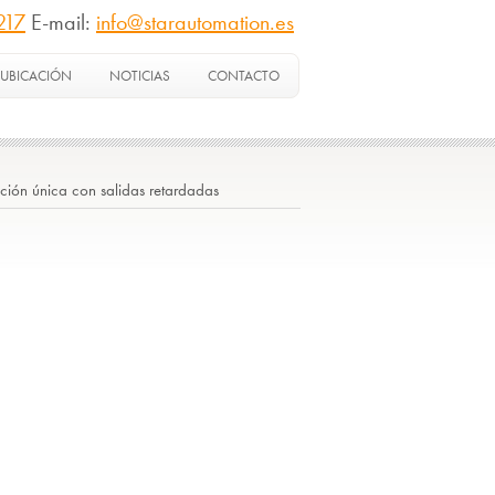
217
E-mail:
info@starautomation.es
UBICACIÓN
NOTICIAS
CONTACTO
nción única con salidas retardadas