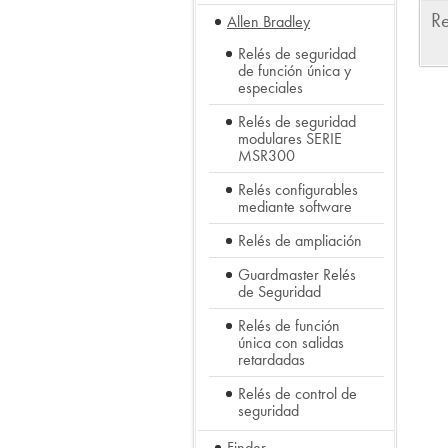
Re
Allen Bradley
Relés de seguridad
de función única y
especiales
Relés de seguridad
modulares SERIE
MSR300
Relés configurables
mediante software
Relés de ampliación
Guardmaster Relés
de Seguridad
Relés de función
única con salidas
retardadas
Relés de control de
seguridad
Finder