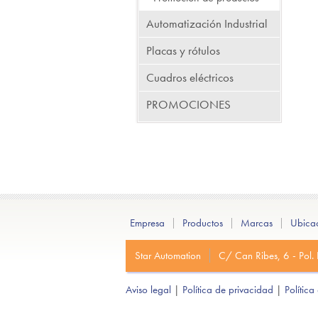
Automatización Industrial
Placas y rótulos
Cuadros eléctricos
PROMOCIONES
Empresa
Productos
Marcas
Ubica
Star Automation
C/ Can Ribes, 6 - Pol.
Aviso legal
|
Política de privacidad
|
Polític