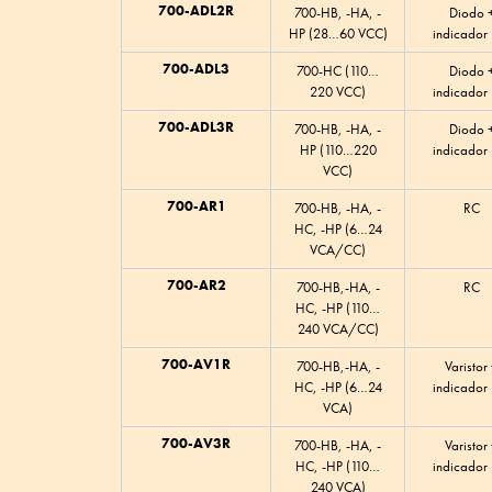
700-ADL2R
700-HB, -HA, -
Diodo 
HP (28…60 VCC)
indicador
700-ADL3
700-HC (110…
Diodo 
220 VCC)
indicador
700-ADL3R
700-HB, -HA, -
Diodo 
HP (110…220
indicador
VCC)
700-AR1
700-HB, -HA, -
RC
HC, -HP (6…24
VCA/CC)
700-AR2
700-HB,-HA, -
RC
HC, -HP (110…
240 VCA/CC)
700-AV1R
700-HB,-HA, -
Varistor
HC, -HP (6…24
indicador
VCA)
700-AV3R
700-HB, -HA, -
Varistor
HC, -HP (110…
indicador
240 VCA)