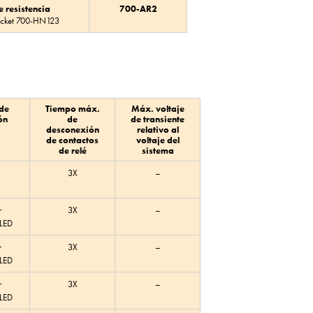
 resistencia
700-AR2
ocket 700-HN123
 de
Tiempo máx.
Máx. voltaje
ón
de
de transiente
desconexión
relativo al
de contactos
voltaje del
de relé
sistema
3X
–
+
3X
–
 LED
+
3X
–
 LED
+
3X
–
 LED