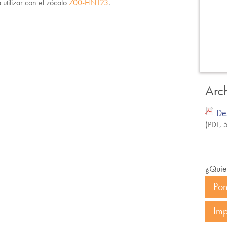
 utilizar con el zócalo
700-HN123
.
Arc
De
(PDF,
¿Quie
Pon
Imp