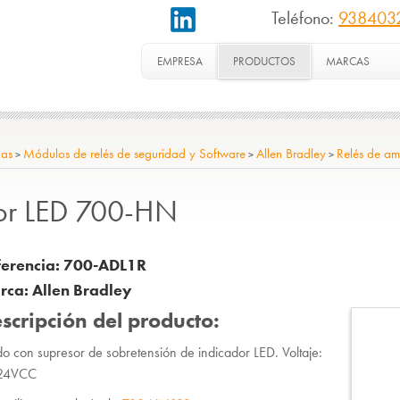
Teléfono:
938403
EMPRESA
PRODUCTOS
MARCAS
nas
Módulos de relés de seguridad y Software
Allen Bradley
Relés de am
>
>
>
dor LED 700-HN
ferencia:
700-ADL1R
rca: Allen Bradley
scripción del producto:
o con supresor de sobretensión de indicador LED. Voltaje:
...24VCC