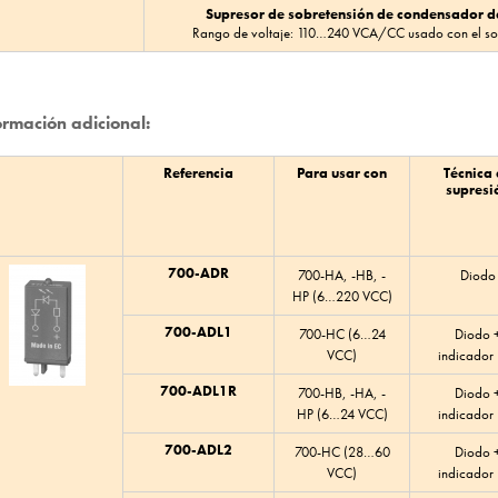
Supresor de sobretensión de condensador de
Rango de voltaje: 110…240 VCA/CC usado con el s
ormación adicional:
Referencia
Para usar con
Técnica
supresi
700-ADR
700-HA, -HB, -
Diodo
HP (6…220 VCC)
700-ADL1
700-HC (6…24
Diodo 
VCC)
indicador
700-ADL1R
700-HB, -HA, -
Diodo 
HP (6…24 VCC)
indicador
700-ADL2
700-HC (28…60
Diodo 
VCC)
indicador