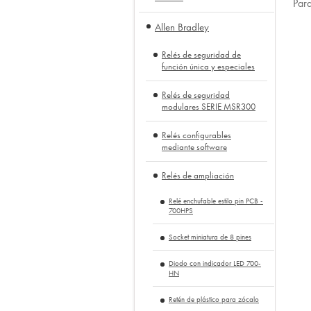
Para
Allen Bradley
Relés de seguridad de
función única y especiales
Relés de seguridad
modulares SERIE MSR300
Relés configurables
mediante software
Relés de ampliación
Relé enchufable estilo pin PCB -
700HPS
Socket miniatura de 8 pines
Diodo con indicador LED 700-
HN
Retén de plástico para zócalo